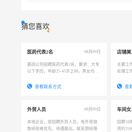
猜您喜欢
医药代表2名
08月09日
店铺美
基因公司招聘医药代表2名，要求：大专
主要工
以下学历，年龄25-45岁之间，男女均
处理工
可，需要具有营销经验，从事过医药代
作时间
表或者有医学资质的优先，底薪+绩效，
查看联系方式
查
交五险。
外贸人员
08月09日
车间女
本地企业，现招聘外贸人员，有外贸销
招聘18
售经验者优先，待遇面议。联系郭经理
资约35