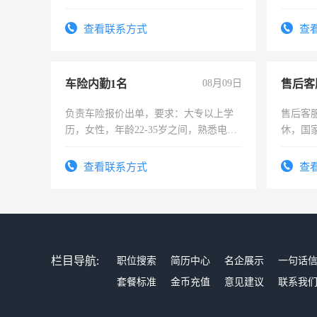
险，有
查看联系方式
查
车险内勤1名
08月09日
售后客
负责车险报价出单，要求：大专以上学
售后客服
历，女性，年龄22-35岁之间，熟悉电脑
休，国
操作，工作态度认真，具有团队精神，
试用期1-3个月，转正后交纳五险，
查看联系方式
查
栏目导航:
职位搜索
简历中心
名企展示
一句话
套餐标准
金币充值
意见建议
联系我