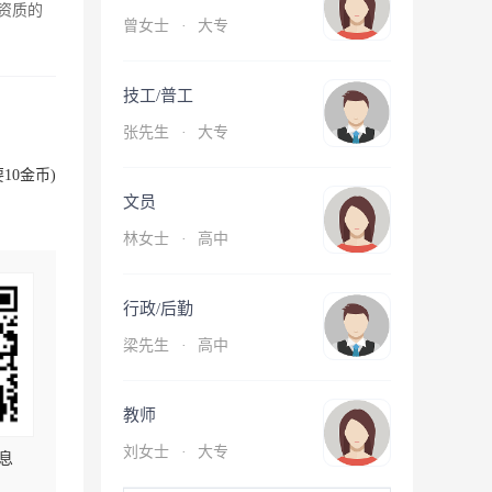
资质的
曾女士
·
大专
技工/普工
张先生
·
大专
10金币)
文员
林女士
·
高中
行政/后勤
梁先生
·
高中
教师
刘女士
·
大专
息