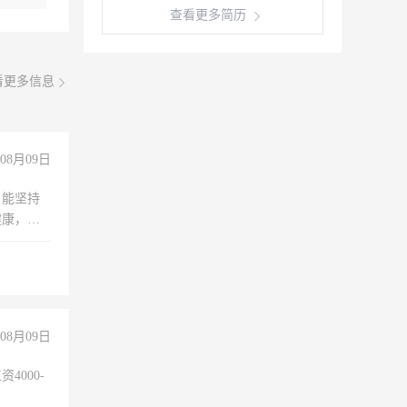
查看更多简历
看更多信息
08月09日
，能坚持
健康，有
无犯罪记
上文化，
良好沟通
08月09日
4000-
。