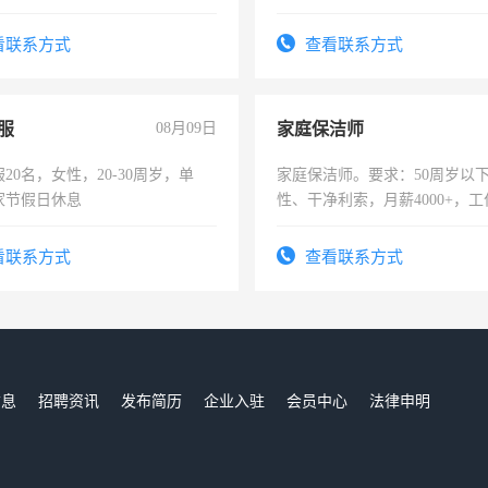
年薪假，年底福利
看联系方式
查看联系方式
服
08月09日
家庭保洁师
20名，女性，20-30周岁，单
家庭保洁师。要求：50周岁以
家节假日休息
性、干净利索，月薪4000+，
时间灵活，不需坐班，适合宝
太太等。
看联系方式
查看联系方式
信息
招聘资讯
发布简历
企业入驻
会员中心
法律申明
们