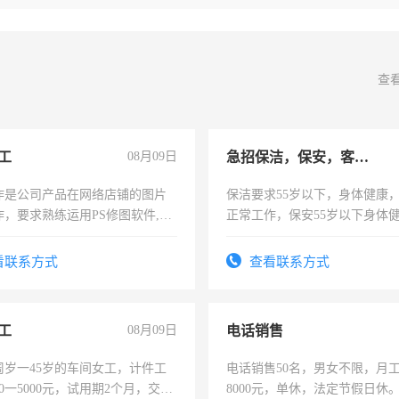
查
工
08月09日
急招保洁，保安，客服，工程
作是公司产品在网络店铺的图片
保洁要求55岁以下，身体健康
作，要求熟练运用PS修图软件,工
正常工作，保安55岁以下身体
每天8小时，待遇优厚。
责任心形象端庄，遵纪守法，
录，客服要求45岁以下高中以
看联系方式
查看联系方式
懂电脑工作认真，性格开朗有
能力，工程，懂水电维修。
工
08月09日
电话销售
周岁一45岁的车间女工，计件工
电话销售50名，男女不限，月工资
00一5000元，试用期2个月，交五
8000元，单休，法定节假日休