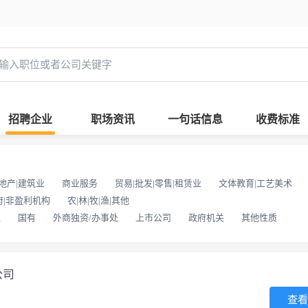
招聘企业
职场资讯
一句话信息
收费标准
地产|建筑业
商业服务
贸易|批发|零售|租赁业
文体教育|工艺美术
府|非盈利机构
农|林|牧|渔|其他
位
国有
外商独资/办事处
上市公司
政府机关
其他性质
公司
查看