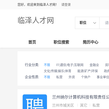
您好，欢迎来到临泽人才网！
请登录
临泽人才网
职位
首页
职位搜索
简历中心
行业分类:
不限
IT|通信|电子|互联网
金融业
房
文化|传媒|娱乐|体育
能源|矿产|环保
政
企业性质:
不限
私营
外资
个体户
事业单
兰州纳尔计算机科技有限责任
兰州市城关区
其它
私营