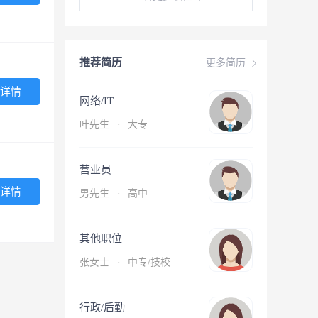
推荐简历
更多简历
详情
网络/IT
叶先生
·
大专
营业员
详情
男先生
·
高中
其他职位
张女士
·
中专/技校
行政/后勤