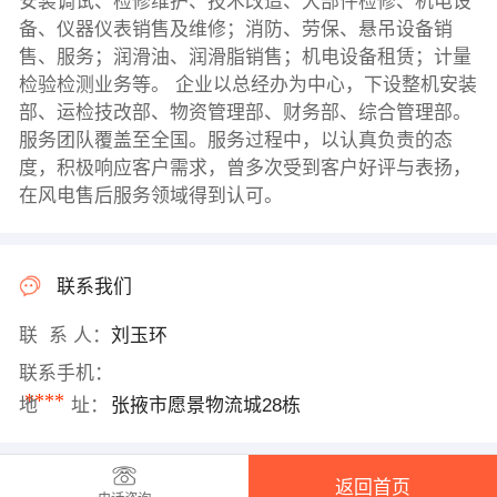
安装调试、检修维护、技术改造、大部件检修、机电设
备、仪器仪表销售及维修；消防、劳保、悬吊设备销
售、服务；润滑油、润滑脂销售；机电设备租赁；计量
检验检测业务等。 企业以总经办为中心，下设整机安装
部、运检技改部、物资管理部、财务部、综合管理部。
服务团队覆盖至全国。服务过程中，以认真负责的态
度，积极响应客户需求，曾多次受到客户好评与表扬，
在风电售后服务领域得到认可。
联系我们
联 系 人：
刘玉环
联系手机：
****
地 址：
张掖市愿景物流城28栋
返回首页