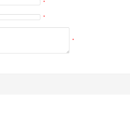
*
*
*