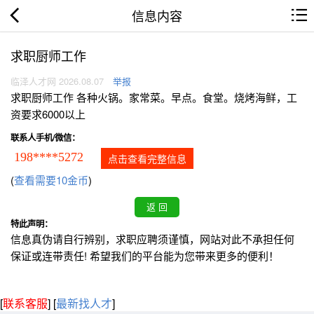
信息内容
求职厨师工作
临泽人才网 2026.08.07
举报
求职厨师工作 各种火锅。家常菜。早点。食堂。烧烤海鲜，工
资要求6000以上
联系人手机/微信：
198****5272
点击查看完整信息
(
查看需要10金币
)
特此声明：
信息真伪请自行辨别，求职应聘须谨慎，网站对此不承担任何
保证或连带责任! 希望我们的平台能为您带来更多的便利！
[
联系客服
]
[
最新找人才
]