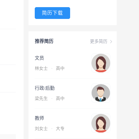
简历下载
推荐简历
更多简历
文员
林女士
·
高中
行政/后勤
梁先生
·
高中
教师
刘女士
·
大专